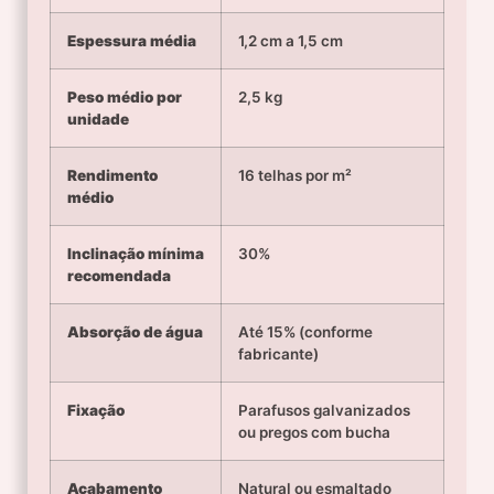
Espessura média
1,2 cm a 1,5 cm
Peso médio por
2,5 kg
unidade
Rendimento
16 telhas por m²
médio
Inclinação mínima
30%
recomendada
Absorção de água
Até 15% (conforme
fabricante)
Fixação
Parafusos galvanizados
ou pregos com bucha
Acabamento
Natural ou esmaltado