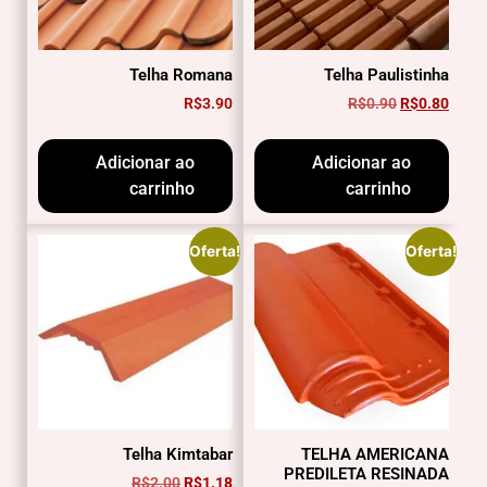
Telha Romana
Telha Paulistinha
R$
3.90
R$
0.90
R$
0.80
Adicionar ao
Adicionar ao
carrinho
carrinho
Oferta!
Oferta!
Telha Kimtabar
TELHA AMERICANA
PREDILETA RESINADA
R$
2.00
R$
1.18