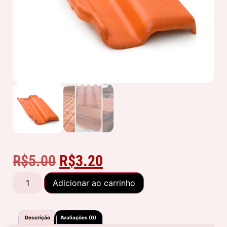
R$
5.00
R$
3.20
Adicionar ao carrinho
Descrição
Avaliações (0)