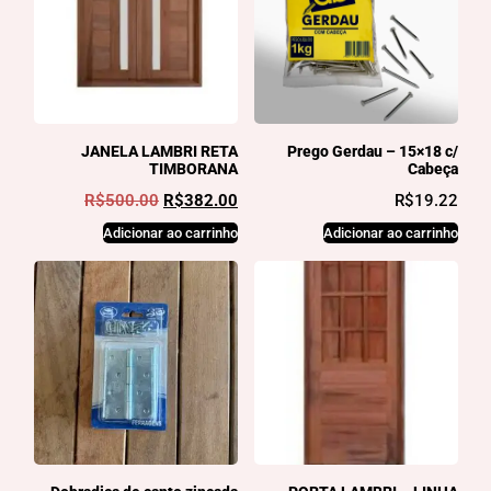
JANELA LAMBRI RETA
Prego Gerdau – 15×18 c/
TIMBORANA
Cabeça
R$
500.00
R$
382.00
R$
19.22
Adicionar ao carrinho
Adicionar ao carrinho