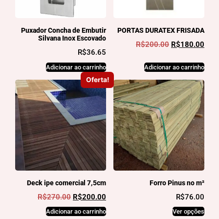
Puxador Concha de Embutir
PORTAS DURATEX FRISADA
Silvana Inox Escovado
R$
200.00
R$
180.00
R$
36.65
Adicionar ao carrinho
Adicionar ao carrinho
Oferta!
Deck ipe comercial 7,5cm
Forro Pinus no m²
R$
270.00
R$
200.00
R$
76.00
Adicionar ao carrinho
Ver opções