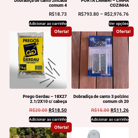
Dobradiça de canto zincada
PORTA LAMBRI – LINHA
comum 4
COZINHA
R$
18.73
R$
793.80
–
R$
2,976.76
Adicionar ao carrinho
Ver opções
Oferta!
Oferta!
Prego Gerdau – 18X27
Dobradiça de canto 3 polzinc
2.1/2X10 c/ cabeça
comum ch 20
R$
20.00
R$
18.50
R$
15.00
R$
11.26
Adicionar ao carrinho
Adicionar ao carrinho
Oferta!