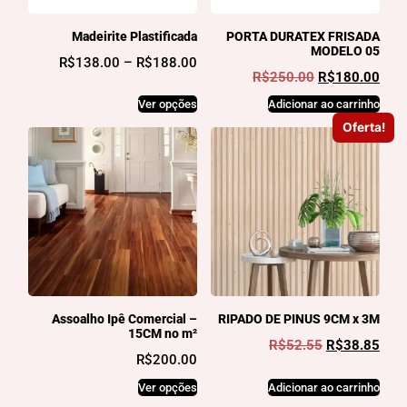
Madeirite Plastificada
PORTA DURATEX FRISADA
MODELO 05
R$
138.00
–
R$
188.00
R$
250.00
R$
180.00
Ver opções
Adicionar ao carrinho
Oferta!
Assoalho Ipê Comercial –
RIPADO DE PINUS 9CM x 3M
15CM no m²
R$
52.55
R$
38.85
R$
200.00
Ver opções
Adicionar ao carrinho