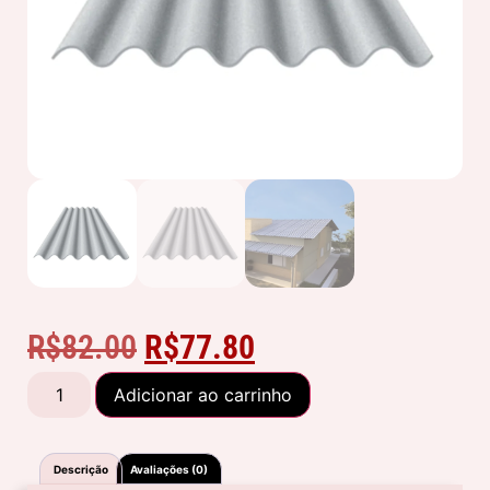
R$
82.00
R$
77.80
Adicionar ao carrinho
Descrição
Avaliações (0)