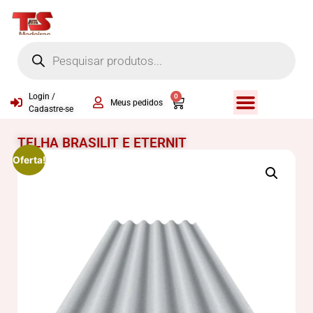
Login /
0
Meus pedidos
Cadastre-se
TELHA BRASILIT E ETERNIT
Oferta!