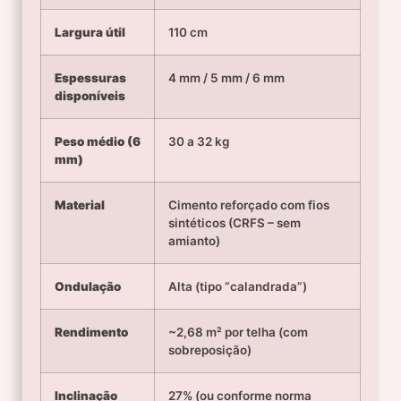
Largura útil
110 cm
Espessuras
4 mm / 5 mm / 6 mm
disponíveis
Peso médio (6
30 a 32 kg
mm)
Material
Cimento reforçado com fios
sintéticos (CRFS – sem
amianto)
Ondulação
Alta (tipo “calandrada”)
Rendimento
~2,68 m² por telha (com
sobreposição)
Inclinação
27% (ou conforme norma