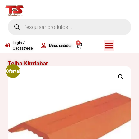
Login /
0
Meus pedidos
Cadastre-se
Telha Kimtabar
Oferta!