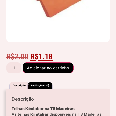
R$
2.00
R$
1.18
Adicionar ao carrinho
Descrição
Avaliações (0)
Descrição
Telhas Kimtabar na TS Madeiras
As telhas
Kimtabar
disponíveis na TS Madeiras