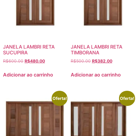
JANELA LAMBRI RETA
JANELA LAMBRI RETA
SUCUPIRA
TIMBORANA
R$
600.00
R$
480.00
R$
500.00
R$
382.00
Adicionar ao carrinho
Adicionar ao carrinho
Oferta!
Oferta!