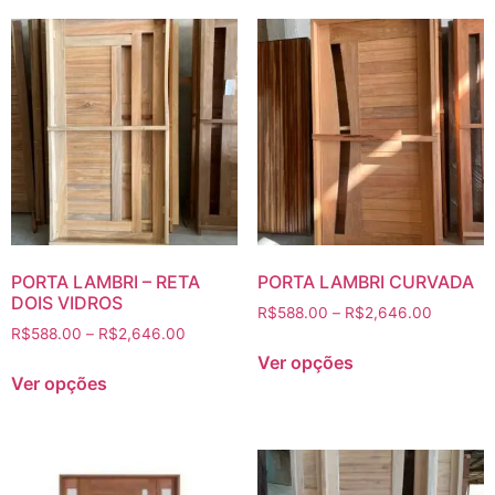
PORTA LAMBRI – RETA
PORTA LAMBRI CURVADA
DOIS VIDROS
R$
588.00
–
R$
2,646.00
R$
588.00
–
R$
2,646.00
Ver opções
Ver opções