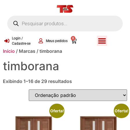
Login /
0
Meus pedidos
Cadastre-se
Início
/ Marcas / timborana
timborana
Exibindo 1–16 de 29 resultados
Oferta!
Oferta!