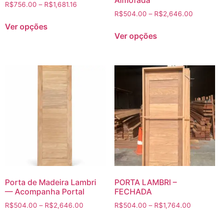
R$
756.00
–
R$
1,681.16
R$
504.00
–
R$
2,646.00
Ver opções
Ver opções
Porta de Madeira Lambri
PORTA LAMBRI –
— Acompanha Portal
FECHADA
R$
504.00
–
R$
2,646.00
R$
504.00
–
R$
1,764.00