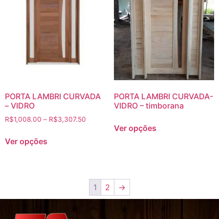
PORTA LAMBRI CURVADA
PORTA LAMBRI CURVADA-
– VIDRO
VIDRO – timborana
R$
1,008.00
–
R$
3,307.50
Ver opções
Ver opções
1
2
→