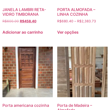
JANELA LAMBRI RETA-
PORTA ALMOFADA –
VIDRO TIMBORANA
LINHA COZINHA
R$
600.00
R$
458.40
R$
680.40
–
R$
2,383.73
Adicionar ao carrinho
Ver opções
Porta americana cozinha
Porta de Madeira –
Almofada