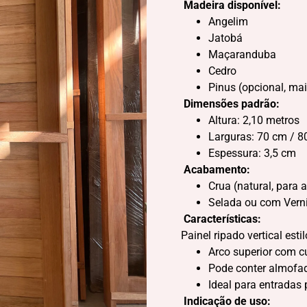
Madeira disponível:
Angelim
Jatobá
Maçaranduba
Cedro
Pinus (opcional, ma
Dimensões padrão:
Altura: 2,10 metros
Larguras: 70 cm / 8
Espessura: 3,5 cm
Acabamento:
Crua (natural, para
Selada ou com Vern
Características:
Painel ripado vertical estil
Arco superior com c
Pode conter almofada
Ideal para entradas 
Indicação de uso: