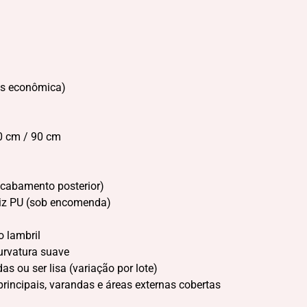
is econômica)
0 cm / 90 cm
 acabamento posterior)
iz PU (sob encomenda)
o lambril
urvatura suave
s ou ser lisa (variação por lote)
principais, varandas e áreas externas cobertas