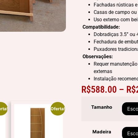
Fachadas rústicas e
Casas de campo ou i
Uso externo com bei
Compatibilidade:
Dobradiças 3.5” ou 
Fechadura de embut
Puxadores tradicion
Observações:
Requer manutenção p
externas
Instalação recomend
R$
588.00
–
R$
Tamanho
rta!
Oferta!
Madeira