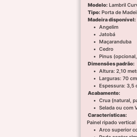
Modelo:
Lambril Cur
Tipo:
Porta de Madei
Madeira disponível:
Angelim
Jatobá
Maçaranduba
Cedro
Pinus (opcional
Dimensões padrão:
Altura: 2,10 met
Larguras: 70 cm
Espessura: 3,5
Acabamento:
Crua (natural, 
Selada ou com 
Características:
Painel ripado vertical 
Arco superior c
Pode conter almo