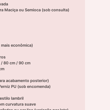
vada
ra Maciça ou Semioca (sob consulta)
, mais econômica)
ros
 / 80 cm / 90 cm
 cm
para acabamento posterior)
Verniz PU (sob encomenda)
estilo lambril
om curvatura suave
fadas ou ser lisa (variação por lote)