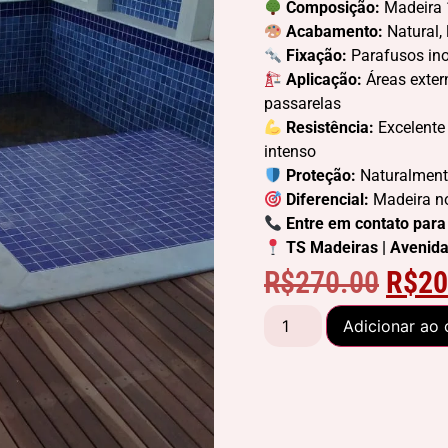
Composição:
Madeira 1
Acabamento:
Natural,
Fixação:
Parafusos ino
Aplicação:
Áreas extern
passarelas
Resistência:
Excelente 
intenso
Proteção:
Naturalmente
Diferencial:
Madeira nob
Entre em contato para
TS Madeiras | Avenida
R$
270.00
R$
20
Adicionar ao 