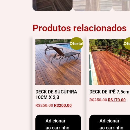
Produtos relacionados
Oferta!
Ofe
DECK DE SUCUPIRA
DECK DE IPÊ 7,5cm
10CM X 2,3
R$
250.00
R$
170.00
R$
250.00
R$
200.00
Adicionar
Adicionar
ao carrinho
ao carrinho