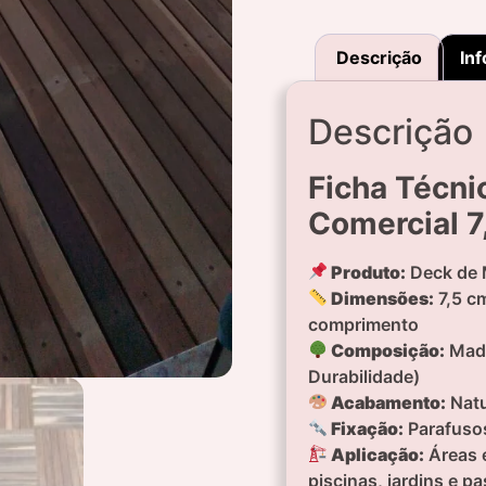
Descrição
Inf
Descrição
Ficha Técni
Comercial 7
Produto:
Deck de 
Dimensões:
7,5 cm
comprimento
Composição:
Made
Durabilidade)
Acabamento:
Natu
Fixação:
Parafusos
Aplicação:
Áreas e
piscinas, jardins e p