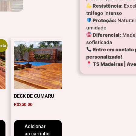
Resistência:
Excel
tráfego intenso
Proteção:
Naturalm
umidade
Diferencial:
Madeir
sofisticada
rta!
Entre em contato
personalizado!
TS Madeiras | Ave
DECK DE CUMARU
R$
250.00
Adicionar
ao carrinho